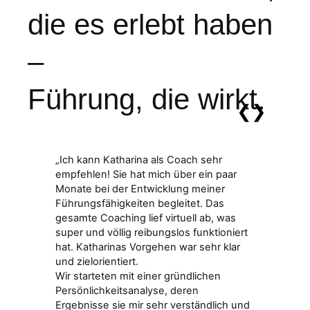
die es erlebt haben
–
Führung, die wirkt.
„Ich kann Katharina als Coach sehr
„Das 
empfehlen! Sie hat mich über ein paar
hat m
Monate bei der Entwicklung meiner
Bezug
Führungsfähigkeiten begleitet. Das
Proze
gesamte Coaching lief virtuell ab, was
Zusam
super und völlig reibungslos funktioniert
geprä
hat. Katharinas Vorgehen war sehr klar
Inter
und zielorientiert.
sich 
Wir starteten mit einer gründlichen
Herau
Persönlichkeitsanalyse, deren
verst
Ergebnisse sie mir sehr verständlich und
Lösun