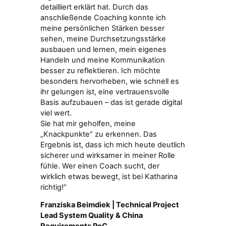
detailliert erklärt hat. Durch das
werts
anschließende Coaching konnte ich
forde
meine persönlichen Stärken besser
mich 
sehen, meine Durchsetzungsstärke
mir g
ausbauen und lernen, mein eigenes
nachh
Handeln und meine Kommunikation
A. Kar
besser zu reflektieren. Ich möchte
Servi
besonders hervorheben, wie schnell es
Halle
ihr gelungen ist, eine vertrauensvolle
Basis aufzubauen – das ist gerade digital
viel wert.
Sie hat mir geholfen, meine
„Knackpunkte“ zu erkennen. Das
Ergebnis ist, dass ich mich heute deutlich
sicherer und wirksamer in meiner Rolle
fühle. Wer einen Coach sucht, der
wirklich etwas bewegt, ist bei Katharina
richtig!“
Franziska Beimdiek | Technical Project
Lead System Quality & China