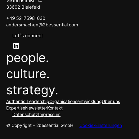
Viktoriastraße 14
33602 Bielefeld
+49 52175981030
andersmachen@2bessential.com
Let´s connect
LinkedIn
people.
culture.
strategy.
Authentic Leadership
Organisationsentwicklung
Über uns
Expertise
Newsletter
Kontakt
Datenschutz
Impressum
© Copyright – 2bessential GmbH
Cookie-Einstellungen