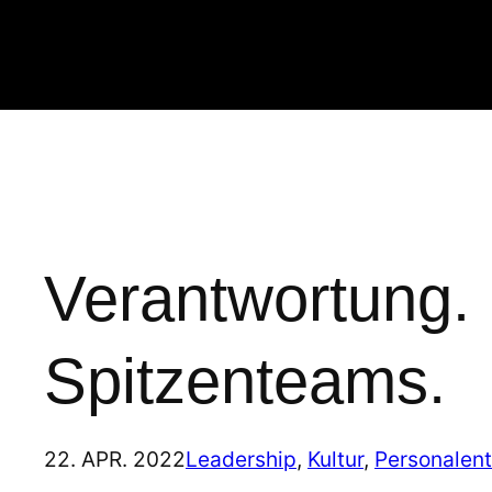
Zum
Inhalt
springen
Verantwortung.
Spitzenteams.
22. APR. 2022
Leadership
, 
Kultur
, 
Personalen