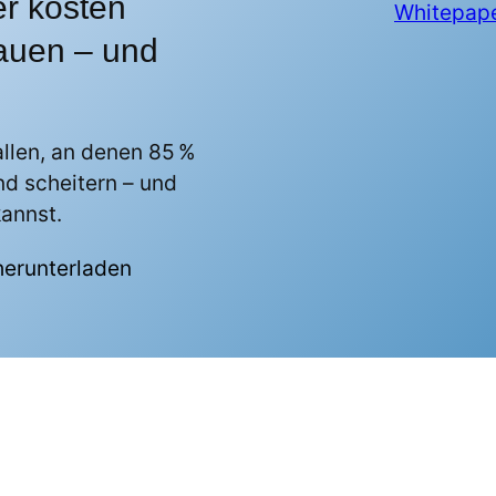
er kosten
Whitepape
trauen – und
allen, an denen 85 %
nd scheitern – und
kannst.
herunterladen