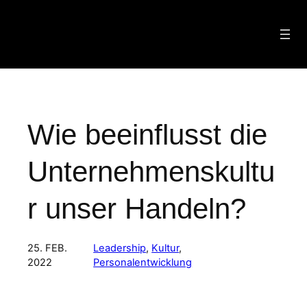
Zum
Inhalt
springen
Wie beeinflusst die
Unternehmenskultu
r unser Handeln?
25. FEB.
Leadership
, 
Kultur
, 
2022
Personalentwicklung