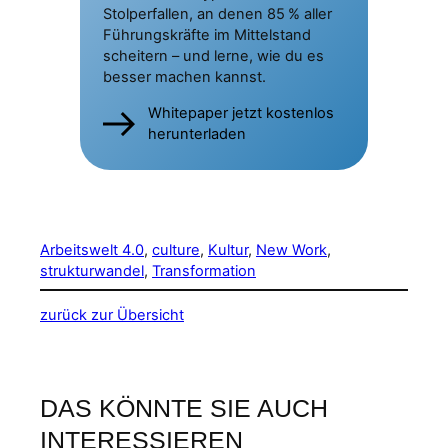
Stolperfallen, an denen 85 % aller
Führungskräfte im Mittelstand
scheitern – und lerne, wie du es
besser machen kannst.
Whitepaper jetzt kostenlos
herunterladen
Arbeitswelt 4.0
, 
culture
, 
Kultur
, 
New Work
, 
strukturwandel
, 
Transformation
zurück zur Übersicht
DAS KÖNNTE SIE AUCH
INTERESSIEREN