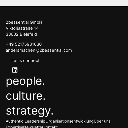
2bessential GmbH
Viktoriastraße 14
33602 Bielefeld
+49 52175981030
andersmachen@2bessential.com
Let´s connect
LinkedIn
people.
culture.
strategy.
Authentic Leadership
Organisationsentwicklung
Über uns
Expertise
Newsletter
Kontakt