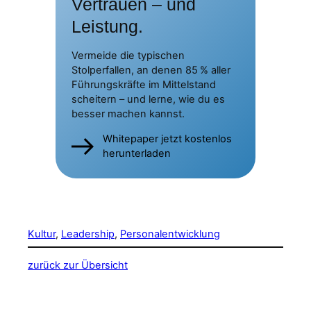
Vertrauen – und
Leistung.
Vermeide die typischen
Stolperfallen, an denen 85 % aller
Führungskräfte im Mittelstand
scheitern – und lerne, wie du es
besser machen kannst.
Whitepaper jetzt kostenlos
herunterladen
Kultur
, 
Leadership
, 
Personalentwicklung
zurück zur Übersicht