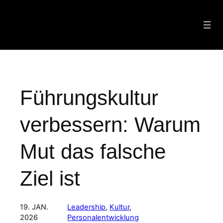
Zum
Inhalt
springen
Führungskultur
verbessern: Warum
Mut das falsche
Ziel ist
19. JAN.
Leadership
, 
Kultur
, 
2026
Personalentwicklung