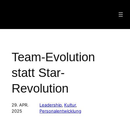
Zum
Inhalt
springen
Team-Evolution
statt Star-
Revolution
29. APR.
Leadership
, 
Kultur
, 
2025
Personalentwicklung