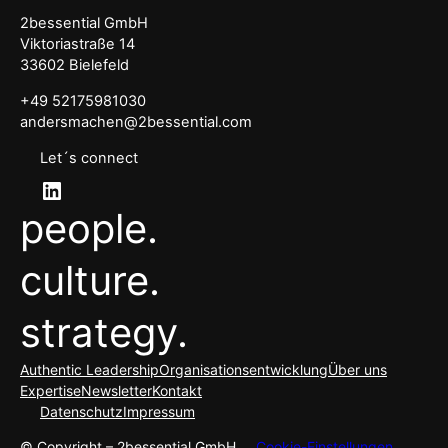
2bessential GmbH
Viktoriastraße 14
33602 Bielefeld
+49 52175981030
andersmachen@2bessential.com
Let´s connect
LinkedIn
people.
culture.
strategy.
Authentic Leadership
Organisationsentwicklung
Über uns
Expertise
Newsletter
Kontakt
Datenschutz
Impressum
© Copyright – 2bessential GmbH
Cookie-Einstellungen