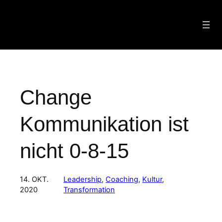
Zum
Inhalt
springen
Change
Kommunikation ist
nicht 0-8-15
14. OKT.
Leadership
, 
Coaching
, 
Kultur
, 
2020
Transformation