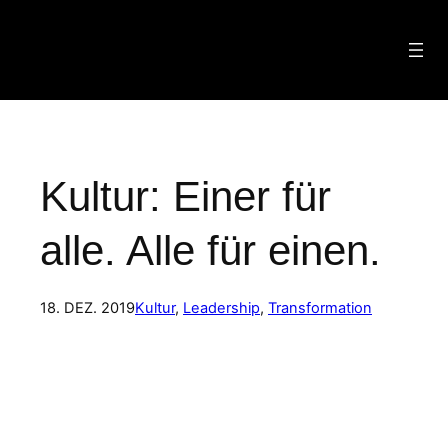
Zum
Inhalt
springen
Kultur: Einer für
alle. Alle für einen.
18. DEZ. 2019
Kultur
, 
Leadership
, 
Transformation