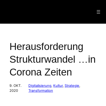
Zum
Inhalt
springen
Herausforderung
Strukturwandel …in
Corona Zeiten
9. OKT.
Digitalisierung
, 
Kultur
, 
Strategie
, 
2020
Transformation