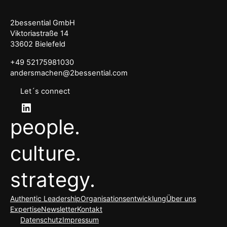
2bessential GmbH
Viktoriastraße 14
33602 Bielefeld
+49 52175981030
andersmachen@2bessential.com
Let´s connect
LinkedIn
people.
culture.
strategy.
Authentic Leadership
Organisationsentwicklung
Über uns
Expertise
Newsletter
Kontakt
Datenschutz
Impressum