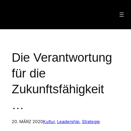
Zum
Inhalt
springen
Die Verantwortung
für die
Zukunftsfähigkeit
…
20. MÄRZ 2020
Kultur
, 
Leadership
, 
Strategie