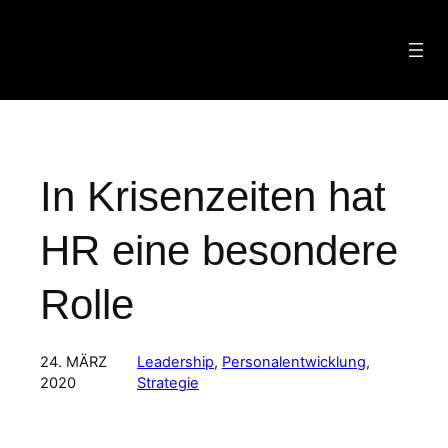
Zum
Inhalt
springen
In Krisenzeiten hat
HR eine besondere
Rolle
24. MÄRZ
Leadership
, 
Personalentwicklung
, 
2020
Strategie