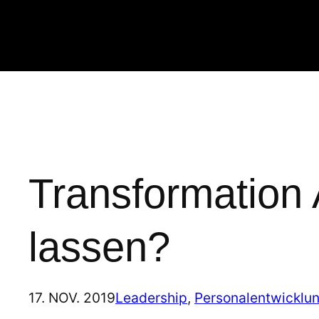
Zum
Inhalt
springen
Transformation 
lassen?
17. NOV. 2019
Leadership
, 
Personalentwicklu