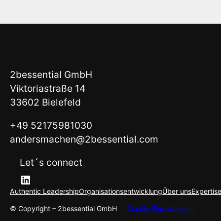
2bessential GmbH
Viktoriastraße 14
33602 Bielefeld
+49 52175981030
andersmachen@2bessential.com
Let´s connect
LinkedIn
Authentic Leadership
Organisationsentwicklung
Über uns
Expertis
© Copyright – 2bessential GmbH
Cookie-Einstellungen