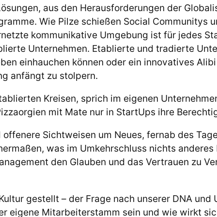
Lösungen, aus den Herausforderungen der Globali
rogramme. Wie Pilze schießen Social Communitys
ernetzte kommunikative Umgebung ist für jedes St
lierte Unternehmen. Etablierte und tradierte Unt
ben einhauchen können oder ein innovatives Alib
ng anfängt zu stolpern.
 etablierten Kreisen, sprich im eigenen Unternehm
Pizzaorgien mit Mate nur in StartUps ihre Berecht
 offenere Sichtweisen um Neues, fernab des Tage
ichermaßen, was im Umkehrschluss nichts anderes 
anagement den Glauben und das Vertrauen zu Verä
 Kultur gestellt – der Frage nach unserer DNA und
r eigene Mitarbeiterstamm sein und wie wirkt sich